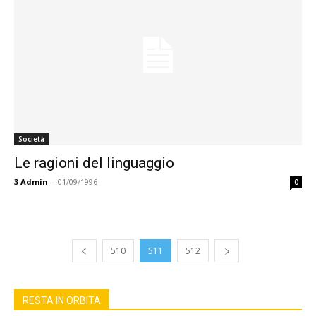
Società
Le ragioni del linguaggio
3
Admin
-
01/09/1996
0
510
511
512
RESTA IN ORBITA