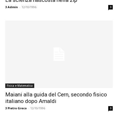
La scienza nascosta nella zip
3
Admin
-
12/10/1996
0
Fisica e Matematica
Maiani alla guida del Cern, secondo fisico
italiano dopo Amaldi
3
Pietro Greco
-
12/10/1996
0