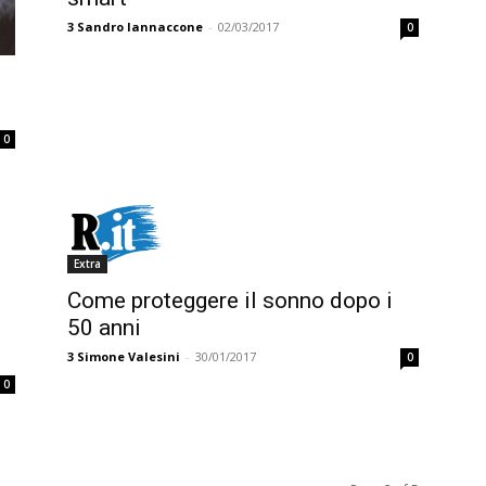
3
Sandro Iannaccone
-
02/03/2017
0
0
Extra
Come proteggere il sonno dopo i
50 anni
3
Simone Valesini
-
30/01/2017
0
0