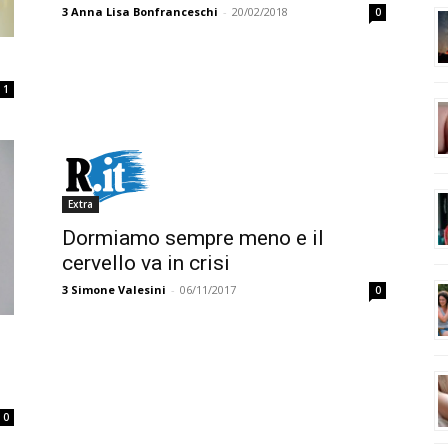
3
Anna Lisa Bonfranceschi
-
20/02/2018
0
1
Extra
Dormiamo sempre meno e il
cervello va in crisi
3
Simone Valesini
-
06/11/2017
0
0