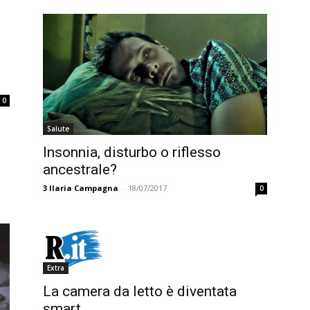
0
Salute
Insonnia, disturbo o riflesso
ancestrale?
3
Ilaria Campagna
-
18/07/2017
0
Extra
La camera da letto è diventata
smart