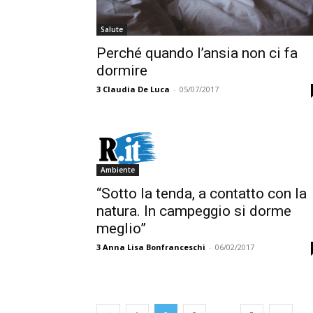
Salute
Perché quando l’ansia non ci fa
dormire
3
Claudia De Luca
-
05/07/2017
Ambiente
“Sotto la tenda, a contatto con la
natura. In campeggio si dorme
meglio”
3
Anna Lisa Bonfranceschi
-
06/02/2017