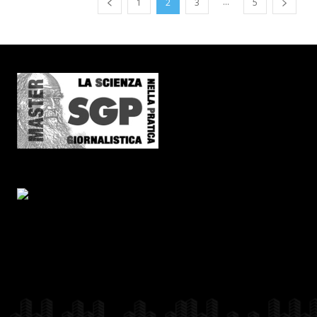
...
1
2
3
5