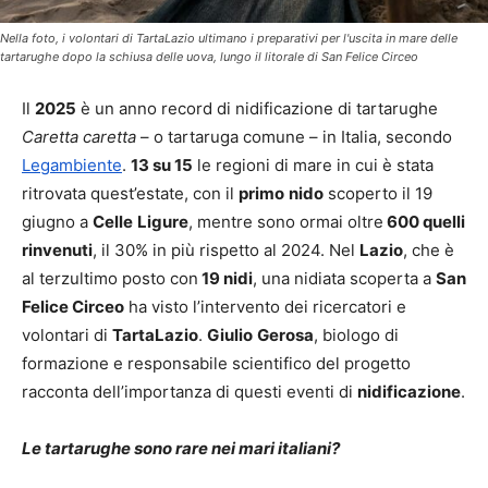
Nella foto, i volontari di TartaLazio ultimano i preparativi per l'uscita in mare delle
tartarughe dopo la schiusa delle uova, lungo il litorale di San Felice Circeo
Il
2025
è un anno record di nidificazione di tartarughe
Caretta caretta
– o tartaruga comune – in Italia, secondo
Legambiente
.
13 su 15
le regioni di mare in cui è stata
ritrovata quest’estate, con il
primo
nido
scoperto il 19
giugno a
Celle
Ligure
, mentre sono ormai oltre
600 quelli
rinvenuti
, il 30% in più rispetto al 2024. Nel
Lazio
, che è
al terzultimo posto con
19 nidi
, una nidiata scoperta a
San
Felice Circeo
ha visto l’intervento dei ricercatori e
volontari di
TartaLazio
.
Giulio
Gerosa
, biologo di
formazione e responsabile scientifico del progetto
racconta dell’importanza di questi eventi di
nidificazione
.
Le tartarughe sono rare nei mari italiani?