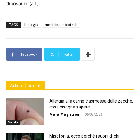
dinosauri. (a.l.)
TAGS
biologia
medicina e biotech
Facebook
Twitter
Articoli Correlati
Allergia alla carne trasmessa dalle zecche,
cosa bisogna sapere
Mara Magistroni
-
06/08/2026
Salute
Misofonia, ecco perché i suoni di chi