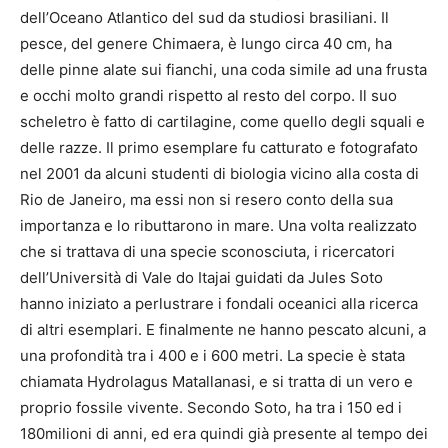
dell’Oceano Atlantico del sud da studiosi brasiliani. Il
pesce, del genere Chimaera, è lungo circa 40 cm, ha
delle pinne alate sui fianchi, una coda simile ad una frusta
e occhi molto grandi rispetto al resto del corpo. Il suo
scheletro è fatto di cartilagine, come quello degli squali e
delle razze. Il primo esemplare fu catturato e fotografato
nel 2001 da alcuni studenti di biologia vicino alla costa di
Rio de Janeiro, ma essi non si resero conto della sua
importanza e lo ributtarono in mare. Una volta realizzato
che si trattava di una specie sconosciuta, i ricercatori
dell’Università di Vale do Itajai guidati da Jules Soto
hanno iniziato a perlustrare i fondali oceanici alla ricerca
di altri esemplari. E finalmente ne hanno pescato alcuni, a
una profondità tra i 400 e i 600 metri. La specie è stata
chiamata Hydrolagus Matallanasi, e si tratta di un vero e
proprio fossile vivente. Secondo Soto, ha tra i 150 ed i
180milioni di anni, ed era quindi già presente al tempo dei