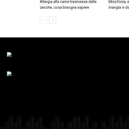
Allergia alla carne trasmessa dalle
Misofonia, e
zecche, cosa bisogna sapere
mangia vi da