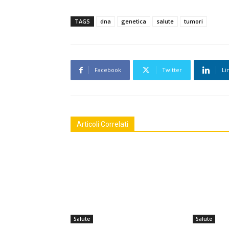
TAGS
dna
genetica
salute
tumori
Facebook
Twitter
Li
Articoli Correlati
Salute
Salute