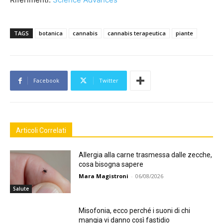
TAGS
botanica
cannabis
cannabis terapeutica
piante
Facebook
Twitter
Articoli Correlati
Allergia alla carne trasmessa dalle zecche,
cosa bisogna sapere
Mara Magistroni
-
06/08/2026
Salute
Misofonia, ecco perché i suoni di chi
mangia vi danno così fastidio