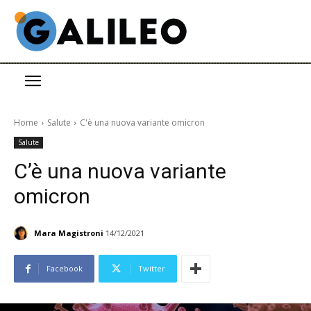
Home
Salute
C'è una nuova variante omicron
Salute
C’è una nuova variante
omicron
Mara Magistroni
14/12/2021
Facebook
Twitter