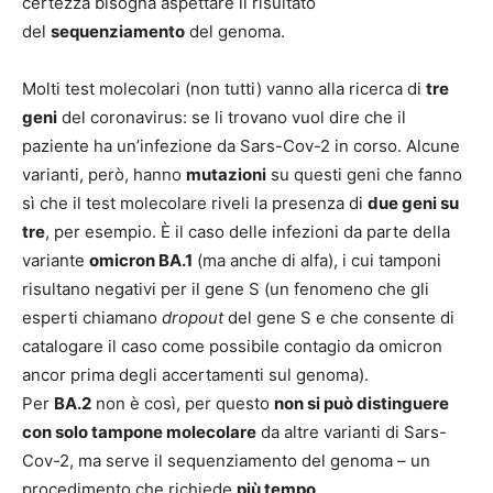
certezza bisogna aspettare il risultato
del
sequenziamento
del genoma.
Molti test molecolari (non tutti) vanno alla ricerca di
tre
geni
del coronavirus: se li trovano vuol dire che il
paziente ha un’infezione da Sars-Cov-2 in corso. Alcune
varianti, però, hanno
mutazioni
su questi geni che fanno
sì che il test molecolare riveli la presenza di
due geni su
tre
, per esempio. È il caso delle infezioni da parte della
variante
omicron BA.1
(ma anche di alfa), i cui tamponi
risultano negativi per il gene S (un fenomeno che gli
esperti chiamano
dropout
del gene S e che consente di
catalogare il caso come possibile contagio da omicron
ancor prima degli accertamenti sul genoma).
Per
BA.2
non è così, per questo
non si può distinguere
con solo tampone molecolare
da altre varianti di Sars-
Cov-2, ma serve il sequenziamento del genoma – un
procedimento che richiede
più tempo
.