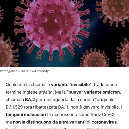
Immagine di PIRO4D via Pixabay
Qualcuno la chiama la
variante “invisibile”
, traducendo il
termine inglese
stealth
. Ma la
“nuova” variante omicron
,
chiamata
BA.2
per distinguerla dalla sorella “originale”
B.1.1.529 (ora ribattezzata BA.1), non è davvero invisibile.
I
tamponi molecolari
la riconoscono come Sars-Cov-2,
ma
non la distinguono
da altre varianti
di
coronavirus
.