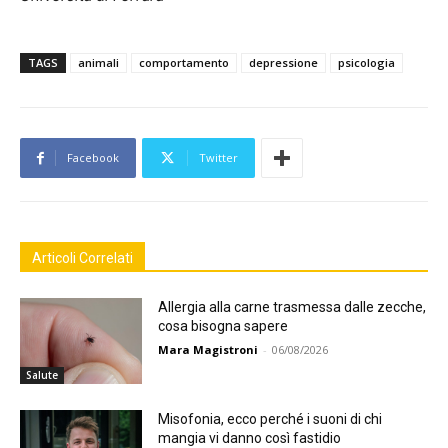
TAGS
animali
comportamento
depressione
psicologia
Facebook
Twitter
Articoli Correlati
Allergia alla carne trasmessa dalle zecche,
cosa bisogna sapere
Mara Magistroni
-
06/08/2026
Salute
Misofonia, ecco perché i suoni di chi
mangia vi danno così fastidio