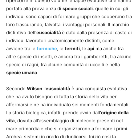
ripercorre in questo volume le tappe evolutive che hanno
portato alla prevalenza di
specie sociali
: quelle in cui gli
individui sono capaci di formare gruppi che cooperano tra
loro trascurando, talvolta, i vantaggi personali. Il marchio
distintivo dell’
eusocialità
è dato dalla presenza di caste di
individui lavoratori anatomicamente distinti, come
avviene tra le
formiche
, le
termiti
, le
api
ma anche tra
altre specie di insetti, e ancora tra i gamberetti, tra alcune
specie di ragni, tra alcune comunità di uccelli e nella
specie umana
.
Secondo
Wilson
l’
eusocialità
è una conquista evolutiva
che ha avuto bisogno di tutta la storia della vita per
affermarsi e ne ha individuato sei momenti fondamentali.
La storia biologica, infatti, prende avvio dall’
origine della
vita
, dovuta all’assemblaggio di molecole presenti nel
mare primordiale che si organizzarono a formare i primi
Archea, sistemi in grado di duplicarsi. Iniziò così la