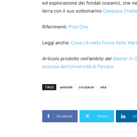
ed esplorazione dei fondali oceanici, che ne
terra con il suo sottomarino
Deepsea Chall
Riferimenti:
Plos One
Leggi anche:
Cosa c’è nella Fossa delle Mar
Articolo prodotto nell’ambito del
Master in G
scienza dell’Università di Ferrara
TAGS
animali
crostacei
vita
Facebook
Twitter
Li