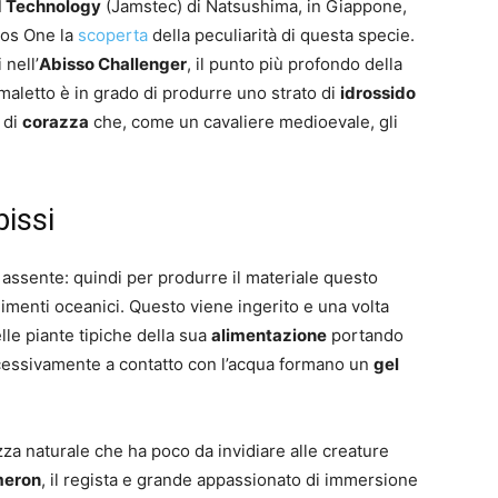
d Technology
(Jamstec) di Natsushima, in Giappone,
Plos One la
scoperta
della peculiarità di questa specie.
 nell’
Abisso Challenger
, il punto più profondo della
imaletto è in grado di produrre uno strato di
idrossido
 di
corazza
che, come un cavaliere medioevale, gli
bissi
assente: quindi per produrre il materiale questo
dimenti oceanici. Questo viene ingerito e una volta
elle piante tipiche della sua
alimentazione
portando
cessivamente a contatto con l’acqua formano un
gel
zza naturale che ha poco da invidiare alle creature
meron
, il regista e grande appassionato di immersione