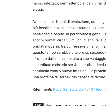
hanno infettato, permettendo ai geni virali 
a oggi.
Dopo milioni di anni di evoluzione, questi g
più fossili silenziosi senza alcuna funzione. T
nella specie ospite. In particolare il gene E
antichi primati circa 50 milioni di anni fa, 
primati moderni, tra cui l’essere umano. Il f
questo tempo sarebbe una prova, secondo gli 
sfruttato dalla specie ospite a suo vantaggio
accreditata è che sia servito per difendersi
sentinella contro nuove infezioni. La proteina
una proteina di Bornavirus capace di riconos
Riferimenti:
PLoS Genetics doi:10.1371/jour
TAGS
dna
evoluzione
genetica
geni
mal