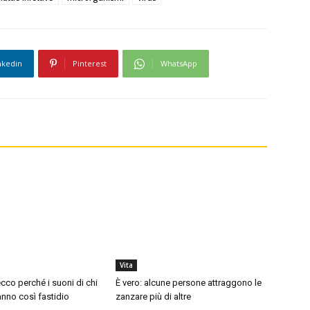
nkedin
Pinterest
WhatsApp
Vita
cco perché i suoni di chi
È vero: alcune persone attraggono le
nno così fastidio
zanzare più di altre