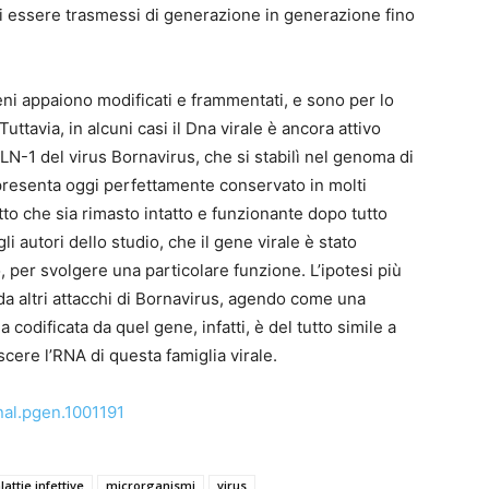
di essere trasmessi di generazione in generazione fino
eni appaiono modificati e frammentati, e sono per lo
uttavia, in alcuni casi il Dna virale è ancora attivo
BLN-1 del virus Bornavirus, che si stabilì nel genoma di
si presenta oggi perfettamente conservato in molti
atto che sia rimasto intatto e funzionante dopo tutto
autori dello studio, che il gene virale è stato
, per svolgere una particolare funzione. L’ipotesi più
 da altri attacchi di Bornavirus, agendo come una
 codificata da quel gene, infatti, è del tutto simile a
cere l’RNA di questa famiglia virale.
nal.pgen.1001191
attie infettive
microrganismi
virus