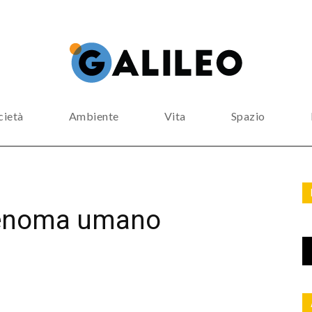
cietà
Ambiente
Vita
Spazio
l genoma umano