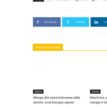
Facebook
Twitter
Li
Articoli Correlati
Salute
Salute
Allergia alla carne trasmessa dalle
Misofonia, e
zecche, cosa bisogna sapere
mangia vi da