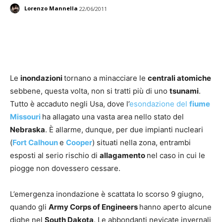
Lorenzo Mannella
22/06/2011
Facebook
Twitter
Linkedin
Pinte
Le
inondazioni
tornano a minacciare le
centrali atomiche
sebbene, questa volta, non si tratti più di uno
tsunami
.
Tutto è accaduto negli Usa, dove l’
esondazione del
fiume
Missouri
ha allagato una vasta area nello stato del
Nebraska
. È allarme, dunque, per due impianti nucleari
(
Fort Calhoun
e
Cooper
) situati nella zona, entrambi
esposti al serio rischio di
allagamento
nel caso in cui le
piogge non dovessero cessare.
L’emergenza inondazione è scattata lo scorso 9 giugno,
quando gli
Army Corps of Engineers
hanno aperto alcune
dighe nel
South Dakota
. Le abbondanti nevicate invernali