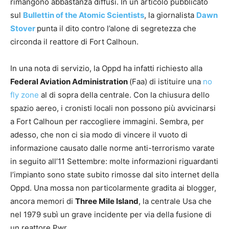
rimangono abbastanza diffusi. In un articolo pubblicato
sul
Bullettin of the Atomic Scientists
, la giornalista
Dawn
Stover
punta il dito contro l’alone di segretezza che
circonda il reattore di Fort Calhoun.
In una nota di servizio, la Oppd ha infatti richiesto alla
Federal Aviation Administration
(Faa) di istituire una
no
fly zone
al di sopra della centrale. Con la chiusura dello
spazio aereo, i cronisti locali non possono più avvicinarsi
a Fort Calhoun per raccogliere immagini. Sembra, per
adesso, che non ci sia modo di vincere il vuoto di
informazione causato dalle norme anti-terrorismo varate
in seguito all’11 Settembre: molte informazioni riguardanti
l’impianto sono state subito rimosse dal sito internet della
Oppd. Una mossa non particolarmente gradita ai blogger,
ancora memori di
Three Mile Island
, la centrale Usa che
nel 1979 subì un grave incidente per via della fusione di
un reattore Pwr.