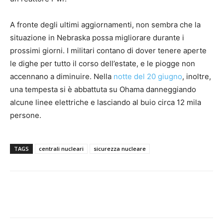
A fronte degli ultimi aggiornamenti, non sembra che la
situazione in Nebraska possa migliorare durante i
prossimi giorni. I militari contano di dover tenere aperte
le dighe per tutto il corso dell’estate, e le piogge non
accennano a diminuire. Nella
notte del 20 giugno
, inoltre,
una tempesta si è abbattuta su Ohama danneggiando
alcune linee elettriche e lasciando al buio circa 12 mila
persone.
TAGS
centrali nucleari
sicurezza nucleare
Facebook
Twitter
Linkedin
Pinte