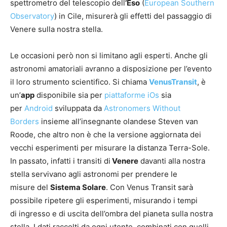
spettrometro del telescopio dell
’Eso
(
European Southern
Observatory
) in Cile, misurerà gli effetti del passaggio di
Venere sulla nostra stella.
Le occasioni però non si limitano agli esperti. Anche gli
astronomi amatoriali avranno a disposizione per l’evento
il loro strumento scientifico. Si chiama
VenusTransit
, è
un’
app
disponibile sia per
piattaforme iOs
sia
per
Android
sviluppata da
Astronomers Without
Borders
insieme all’insegnante olandese Steven van
Roode, che altro non è che la versione aggiornata dei
vecchi esperimenti per misurare la distanza Terra-Sole.
In passato, infatti i transiti di
Venere
davanti alla nostra
stella servivano agli astronomi per prendere le
misure del
Sistema Solare
. Con Venus Transit sarà
possibile ripetere gli esperimenti, misurando i tempi
di ingresso e di uscita dell’ombra del pianeta sulla nostra
stella. I dati raccolti da ogni utente, combinati con quelli