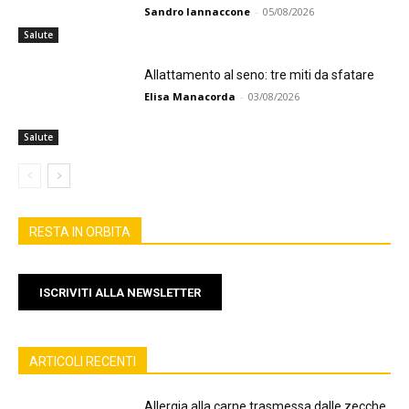
Sandro Iannaccone
-
05/08/2026
Salute
Allattamento al seno: tre miti da sfatare
Elisa Manacorda
-
03/08/2026
Salute
RESTA IN ORBITA
ISCRIVITI ALLA NEWSLETTER
ARTICOLI RECENTI
Allergia alla carne trasmessa dalle zecche,