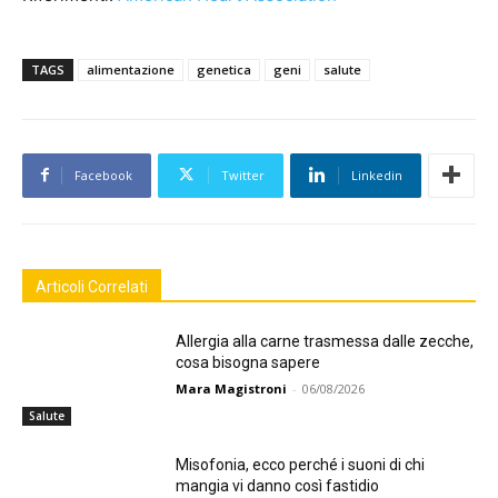
TAGS
alimentazione
genetica
geni
salute
Facebook
Twitter
Linkedin
Articoli Correlati
Allergia alla carne trasmessa dalle zecche,
cosa bisogna sapere
Mara Magistroni
-
06/08/2026
Salute
Misofonia, ecco perché i suoni di chi
mangia vi danno così fastidio