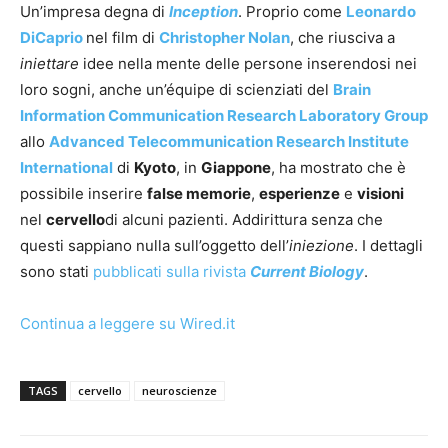
Un’impresa degna di
Inception
. Proprio come
Leonardo
DiCaprio
nel film di
Christopher Nolan
, che riusciva a
iniettare
idee nella mente delle persone inserendosi nei
loro sogni, anche un’équipe di scienziati del
Brain
Information Communication Research Laboratory Group
allo
Advanced Telecommunication Research Institute
International
di
Kyoto
, in
Giappone
, ha mostrato che è
possibile inserire
false memorie
,
esperienze
e
visioni
nel
cervello
di alcuni pazienti. Addirittura senza che
questi sappiano nulla sull’oggetto dell’
iniezione
. I dettagli
sono stati
pubblicati sulla rivista
Current Biology
.
Continua a leggere su Wired.it
TAGS
cervello
neuroscienze