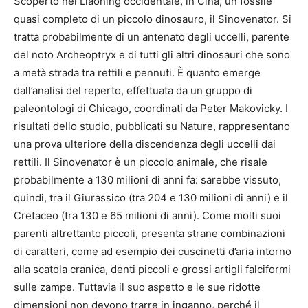
Scoperto nel Liaoning occidentale, in Cina, un fossile
quasi completo di un piccolo dinosauro, il Sinovenator. Si
tratta probabilmente di un antenato degli uccelli, parente
del noto Archeoptryx e di tutti gli altri dinosauri che sono
a metà strada tra rettili e pennuti. È quanto emerge
dall’analisi del reperto, effettuata da un gruppo di
paleontologi di Chicago, coordinati da Peter Makovicky. I
risultati dello studio, pubblicati su Nature, rappresentano
una prova ulteriore della discendenza degli uccelli dai
rettili. Il Sinovenator è un piccolo animale, che risale
probabilmente a 130 milioni di anni fa: sarebbe vissuto,
quindi, tra il Giurassico (tra 204 e 130 milioni di anni) e il
Cretaceo (tra 130 e 65 milioni di anni). Come molti suoi
parenti altrettanto piccoli, presenta strane combinazioni
di caratteri, come ad esempio dei cuscinetti d’aria intorno
alla scatola cranica, denti piccoli e grossi artigli falciformi
sulle zampe. Tuttavia il suo aspetto e le sue ridotte
dimensioni non devono trarre in inganno, perché il