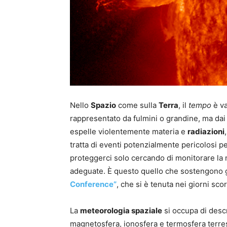
Nello
Spazio
come sulla
Terra
, il
tempo
è va
rappresentato da fulmini o grandine, ma dai
espelle violentemente materia e
radiazioni
tratta di eventi potenzialmente pericolosi pe
proteggerci solo cercando di monitorare la 
adeguate. È questo quello che sostengono gli
Conference”
, che si è tenuta nei giorni sco
La
meteorologia spaziale
si occupa di descri
magnetosfera, ionosfera e termosfera terrestri