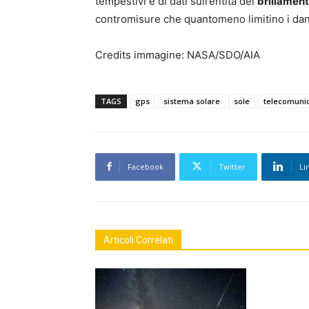
tempestivi e di dati sull’entità del
brillamen
contromisure che quantomeno limitino i dan
Credits immagine: NASA/SDO/AIA
TAGS
gps
sistema solare
sole
telecomunic
Facebook
Twitter
Li
Articoli Correlati