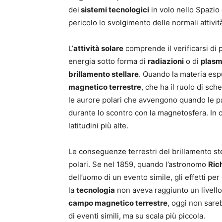
dei
sistemi tecnologici
in volo nello Spazio
pericolo lo svolgimento delle normali attività
L’
attività solare
comprende il verificarsi di p
energia sotto forma di
radiazioni
o di
plas
brillamento stellare
. Quando la materia espu
magnetico terrestre
, che ha il ruolo di sch
le aurore polari che avvengono quando le par
durante lo scontro con la magnetosfera. In c
latitudini più alte.
Le conseguenze terrestri del brillamento ste
polari. Se nel 1859, quando l’astronomo
Ric
dell’uomo di un evento simile, gli effetti pe
la
tecnologia
non aveva raggiunto un livello
campo magnetico terrestre
, oggi non sare
di eventi simili, ma su scala più piccola.