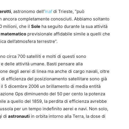
rotti
, astronomo dell’
Inaf
di Trieste, “può
on ancora completamente conosciuti. Abbiamo soltanto
00 milioni, che il
Sole
ha seguito durante la sua attività
 matematico
previsionale affidabile simile a quelli che
ica dell’atmosfera terrestre”.
o circa 700 satelliti e molti di questi sono
e delle attività umane. Basti pensare alla
ione degli aerei di linea ma anche di cargo navali, oltre
te di efficienza del posizionamento satellitare sono già
 il 5 dicembre 2006 un brillamento di media entità
vigazione Gps diminuendo del 50 per cento la potenza
le a quello del 1859, la perdita di efficienza avrebbe
bussola per un tempo indefinito aerei e navi. Non solo,
i di
astronauti
in orbita intorno alla Terra, la dose di
.