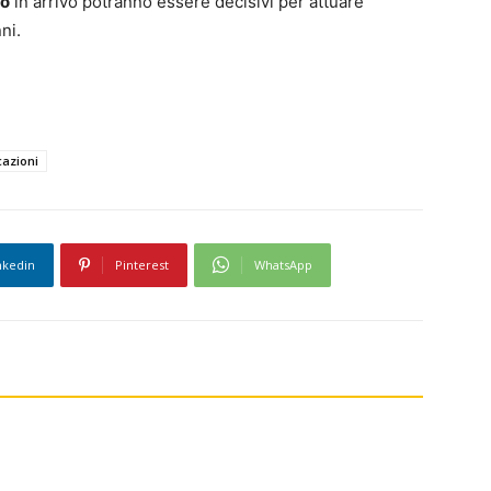
to
in arrivo potranno essere decisivi per attuare
ni.
azioni
nkedin
Pinterest
WhatsApp