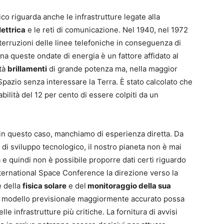
co riguarda anche le infrastrutture legate alla
lettrica
e le reti di comunicazione. Nel 1940, nel 1972
nterruzioni delle linee telefoniche in conseguenza di
 una queste ondate di energia è un fattore affidato al
tà
brillamenti
di grande potenza ma, nella maggior
 Spazio senza interessare la Terra. È stato calcolato che
bilità del 12 per cento di essere colpiti da un
in questo caso, manchiamo di esperienza diretta. Da
 di sviluppo tecnologico, il nostro pianeta non è mai
a e quindi non è possibile proporre dati certi riguardo
International Space Conference la direzione verso la
e della
fisica solare
e del
monitoraggio della sua
un modello previsionale maggiormente accurato possa
le infrastrutture più critiche. La fornitura di avvisi