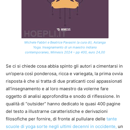
Michele Fabbri e Beatrice Pavasini (a cura di), Astanga
Yoga. Insegnamento di un maestro indiano
contemporaneo, Mimesis 2024 – pp 400, euro 24,00
Se ci si chiede cosa abbia spinto gli autori a cimentarsi in
un’opera così ponderosa, ricca e variegata, la prima ovvia
risposta è che si tratta di due praticanti così appassionati
all’insegnamento e al loro maestro da volerne fare
oggetto di analisi approfondita e snodo di riflessione. In
qualità di “outsider” hanno dedicato le quasi 400 pagine
del testo a illustrarne caratteristiche e derivazioni
filosofiche per fornire, di fronte al pullulare delle
tante
scuole di yoga sorte negli ultimi decenni in occidente,
un