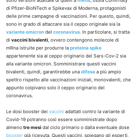
sono versioni adattate di quelli a
mRna
, ossia Comirnaty
di Pfizer-BioNTech e Spikevax di Moderna, protagonisti
delle prime campagne di vaccinazioni. Per questo, quindi,
sono in grado di attaccare sia il ceppo originale sia la
variante omicron
del
coronavirus
. In particolare, si tratta
di
vaccini bivalenti
, ovvero contengono molecole di
mRna istruite per produrre la
proteina spike
appartenente sia al ceppo originario del Sars-Cov-2 sia
alla variante omicron. Somministrare questi vaccini
bivalenti, quindi, garantirebbe una
difesa
a più ampio
spettro rispetto alle vaccinazioni iniziali, monovalenti, che
appunto colpivano solo il ceppo originario del
coronavirus.
Le dosi booster dei
vaccini
adattati contro la variante di
Covid-19 potranno così essere somministrate dopo
almeno
tre mesi
dal ciclo primario o dalla eventuale dose
booster
già ricevuta. Questi vaccini, spiegano gli esperti,