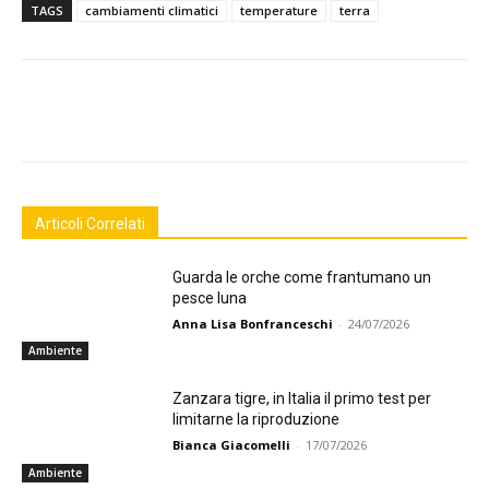
TAGS
cambiamenti climatici
temperature
terra
Facebook
Twitter
Linkedin
Pinte
Articoli Correlati
Guarda le orche come frantumano un
pesce luna
Anna Lisa Bonfranceschi
-
24/07/2026
Ambiente
Zanzara tigre, in Italia il primo test per
limitarne la riproduzione
Bianca Giacomelli
-
17/07/2026
Ambiente