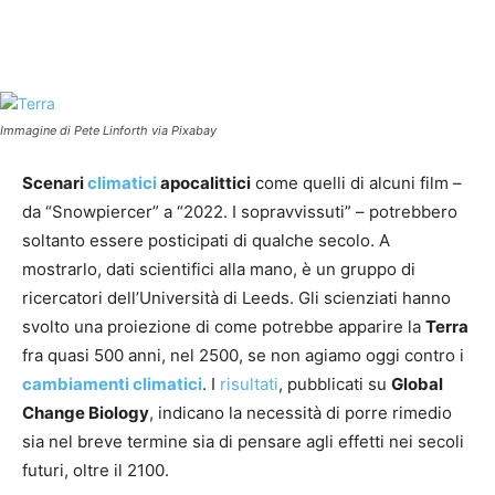
Facebook
Twitter
Linkedin
Pinte
Immagine di Pete Linforth via Pixabay
Scenari
climatici
apocalittici
come quelli di alcuni film –
da “Snowpiercer” a “2022. I sopravvissuti” – potrebbero
soltanto essere posticipati di qualche secolo. A
mostrarlo, dati scientifici alla mano, è un gruppo di
ricercatori dell’Università di Leeds. Gli scienziati hanno
svolto una proiezione di come potrebbe apparire la
Terra
fra quasi 500 anni, nel 2500, se non agiamo oggi contro i
cambiamenti climatici
. I
risultati
, pubblicati su
Global
Change Biology
, indicano la necessità di porre rimedio
sia nel breve termine sia di pensare agli effetti nei secoli
futuri, oltre il 2100.