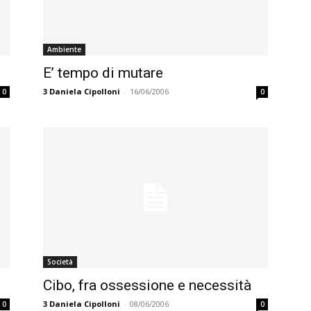
Ambiente
E’ tempo di mutare
3
Daniela Cipolloni
-
16/06/2006
0
0
Società
Cibo, fra ossessione e necessità
3
Daniela Cipolloni
-
08/06/2006
0
0