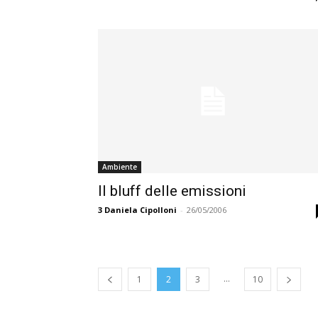
Ambiente
Il bluff delle emissioni
3
Daniela Cipolloni
-
26/05/2006
...
1
2
3
10