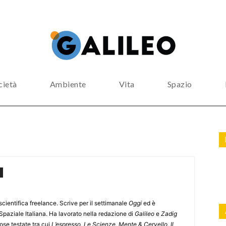
cietà
Ambiente
Vita
Spazio
scientifica freelance. Scrive per il settimanale
Oggi
ed è
 Spaziale Italiana. Ha lavorato nella redazione di
Galileo
e
Zadig
ose testate tra cui
L’espresso
,
Le Scienze
,
Mente & Cervello
,
Il