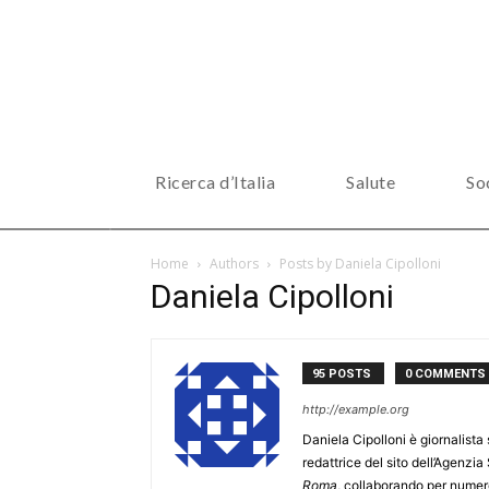
Ricerca d’Italia
Salute
So
Home
Authors
Posts by Daniela Cipolloni
Daniela Cipolloni
95 POSTS
0 COMMENTS
http://example.org
Daniela Cipolloni è giornalista 
redattrice del sito dell’Agenzia
Roma
, collaborando per numer