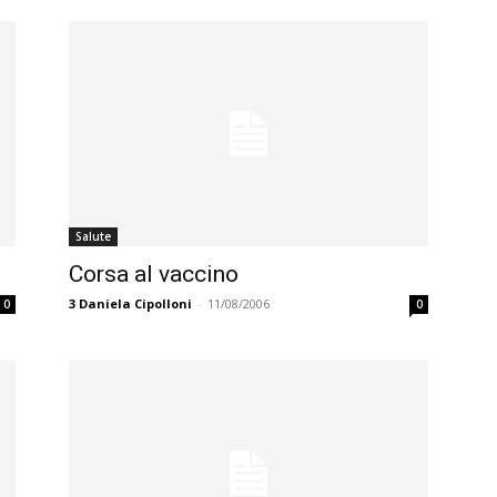
Salute
Corsa al vaccino
3
Daniela Cipolloni
-
11/08/2006
0
0