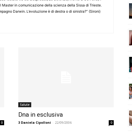
al Master in comunicazione della scienza della Sissa di Trieste.
mpagno Darwin. L’evoluzione è di destra o di sinistra?” (Sironi)
Salute
Dna in esclusiva
3
Daniela Cipolloni
-
22/09/2006
0
0