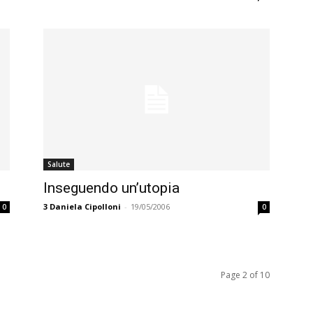
Salute
Inseguendo un’utopia
3
Daniela Cipolloni
-
19/05/2006
0
0
Page 2 of 10