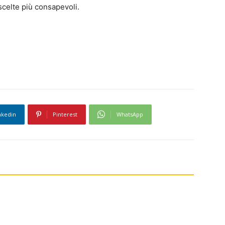
scelte più consapevoli.
nkedin
Pinterest
WhatsApp