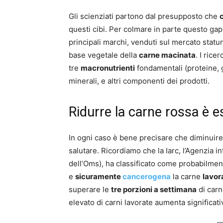
Gli scienziati partono dal presupposto che
questi cibi. Per colmare in parte questo gap
principali marchi, venduti sul mercato stat
base vegetale della
carne macinata
. I rice
tre
macronutrienti
fondamentali (proteine, g
minerali, e altri componenti dei prodotti.
Ridurre la carne rossa è e
In ogni caso è bene precisare che diminuire 
salutare. Ricordiamo che la Iarc, l’Agenzia i
dell’Oms), ha classificato come probabilme
e
sicuramente
cancerogena
la carne
lavor
superare le
tre porzioni a settimana
di carn
elevato di carni lavorate aumenta significati