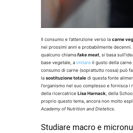
Il consumo e l’attenzione verso la
carne veg
nei prossimi anni e probabilmente decenni. L
qualcuno chiama
fake meat
, si basa sull’id
base vegetale, a
imitare
il gusto della carne
consumo di carne (soprattutto rossa) può far
la
sostituzione totale
di questa fonte alimen
l’organismo nel suo complesso e fornisca i 
della ricercatrice
Lisa Harnack
, della Schoo
proprio questo tema, ancora non molto espl
Academy of Nutrition and Dietetics
.
Studiare macro e micronut