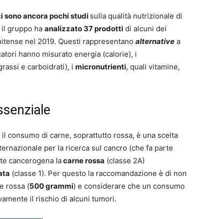
ci sono ancora pochi studi
sulla qualità nutrizionale di
 il gruppo ha
analizzato 37 prodotti
di alcuni dei
unitense nel 2019. Questi rappresentano
alternative
a
rcatori hanno misurato energia (calorie), i
rassi e carboidrati), i
micronutrienti
, quali vitamine,
ssenziale
il consumo di carne, soprattutto rossa, è una scelta
nternazionale per la ricerca sul cancro (che fa parte
nte cancerogena la
carne rossa
(classe 2A)
ata
(classe 1). Per questo la raccomandazione è di non
e rossa (
500 grammi
) e considerare che un consumo
vamente il rischio di alcuni tumori.