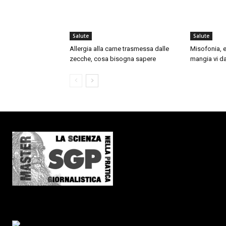
Salute
Salute
Allergia alla carne trasmessa dalle
Misofonia, e
zecche, cosa bisogna sapere
mangia vi da