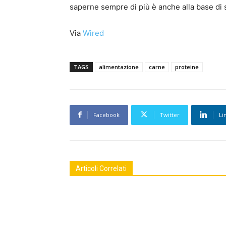
saperne sempre di più è anche alla base di 
Via
Wired
TAGS
alimentazione
carne
proteine
Facebook
Twitter
Li
Articoli Correlati