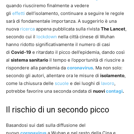
quando riusciremo finalmente a vedere
gli
effetti
dell’isolamento, continuare a seguire le regole
sarà di fondamentale importanza. A suggerirlo è una
nuova
ricerca
appena pubblicata sulla rivista
The Lancet
,
secondo cui il
lockdown
nella città cinese di Wuhan
hanno ridotto significativamente il numero di casi
di
Covid-19
e ritardato il picco dell’epidemia, dando così
al
sistema sanitario
il tempo e l’opportunità di riuscire a
rispondere alla pandemia da
coronavirus
. Ma non solo:
secondo gli autori, allentare ora le misure di
isolamento
,
come la chiusura delle
scuole
e dei luoghi di
lavoro
,
potrebbe favorire una seconda ondata di
nuovi
contagi
.
Il rischio di un secondo picco
Basandosi sui dati sulla diffusione del
nuovo
coronavirus
a Wuhan e nel resto della Cina e