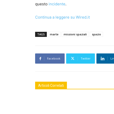
questo
incidente
.
Continua a leggere su Wired.it
TAGS
marte
missioni spaziali
spazio
Facebook
Twitter
Li
Articoli Correlati