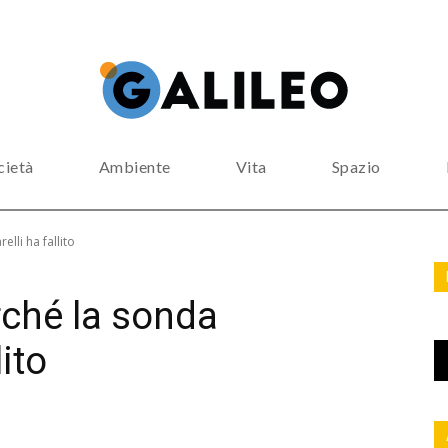
cietà
Ambiente
Vita
Spazio
lli ha fallito
ché la sonda
lito