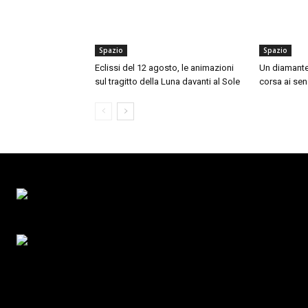
Spazio
Spazio
Eclissi del 12 agosto, le animazioni
Un diamante n
sul tragitto della Luna davanti al Sole
corsa ai sens