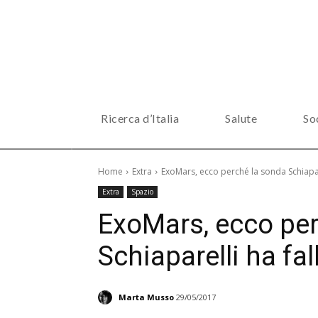
Ricerca d’Italia
Salute
So
Home
Extra
ExoMars, ecco perché la sonda Schiapare
Extra
Spazio
ExoMars, ecco per
Schiaparelli ha fal
Marta Musso
29/05/2017