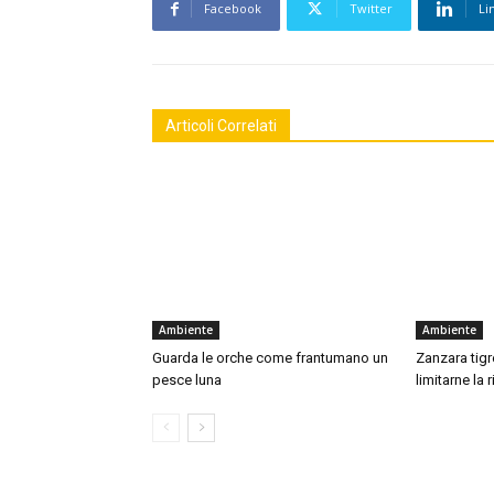
Facebook
Twitter
Li
Articoli Correlati
Ambiente
Ambiente
Guarda le orche come frantumano un
Zanzara tigre
pesce luna
limitarne la