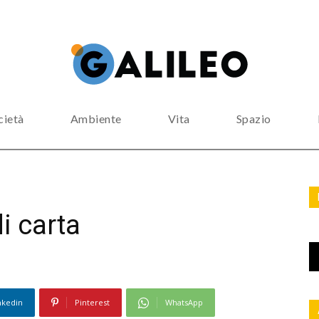
cietà
Ambiente
Vita
Spazio
i carta
nkedin
Pinterest
WhatsApp