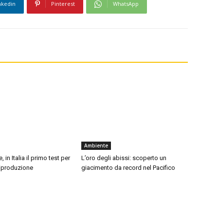
nkedin
Pinterest
WhatsApp
Ambiente
, in Italia il primo test per
L’oro degli abissi: scoperto un
 riproduzione
giacimento da record nel Pacifico