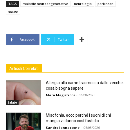
TAGS
malattie neurodegenerative
neurologia
parkinson
salute
Facebook
Twitter
Articoli Correlati
Allergia alla carne trasmessa dalle zecche,
cosa bisogna sapere
Mara Magistroni
-
06/08/2026
Salute
Misofonia, ecco perché i suoni di chi
mangia vi danno così fastidio
Sandro Iannaccone
-
05/08/2026