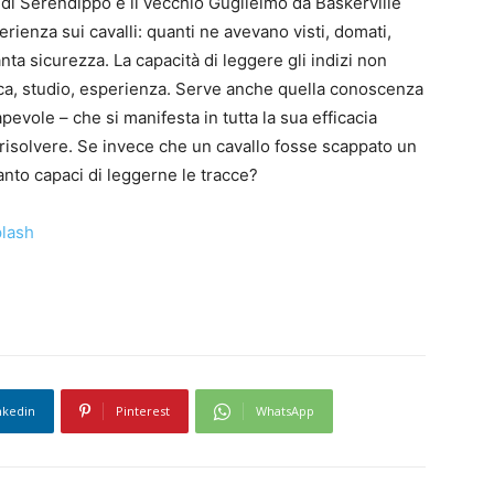
i di Serendippo e il vecchio Guglielmo da Baskerville
rienza sui cavalli: quanti ne avevano visti, domati,
ta sicurezza. La capacità di leggere gli indizi non
tica, studio, esperienza. Serve anche quella conoscenza
evole – che si manifesta in tutta la sua efficacia
 risolvere. Se invece che un cavallo fosse scappato un
anto capaci di leggerne le tracce?
lash
nkedin
Pinterest
WhatsApp