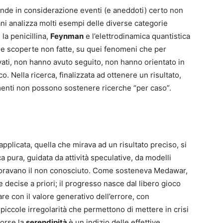
rende in considerazione eventi (e aneddoti) certo non
ani analizza molti esempi delle diverse categorie
 la penicillina,
Feynman
e l’elettrodinamica quantistica
sulle scoperte non fatte, su quei fenomeni che per
ati, non hanno avuto seguito, non hanno orientato in
co. Nella ricerca, finalizzata ad ottenere un risultato,
amenti non possono sostenere ricerche “per caso”.
pplicata, quella che mirava ad un risultato preciso, si
ca pura, guidata da attività speculative, da modelli
sploravano il non conosciuto. Come sosteneva Medawar,
decise a priori; il progresso nasce dal libero gioco
are con il valore generativo dell’errore, con
i piccole irregolarità che permettono di mettere in crisi
forse la
serendipità
è un indizio delle effettive