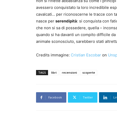
non si riflette abbastanza su come i princip
avessero conquistato la loro incredibile espe
cavalcati… per riconoscerne le tracce con tan
nasce per
serendipità
: si conquista con fa
che non si sa di possedere, quella – inconsap
quando si ha davanti un compito difficile da
animale sconosciuto, sarebbero stati altrett
Credits immagine:
Cristian Escobar
on
Unsp
TAGS
libri
recensioni
scoperte
Facebook
Twitter
Li