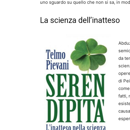
uno sguardo su quello che non si sa, in modo
La scienza dell’inatteso
Abduz
semio
da te
scien
opere
di Pe
come 
fatti
esist
causa
esper