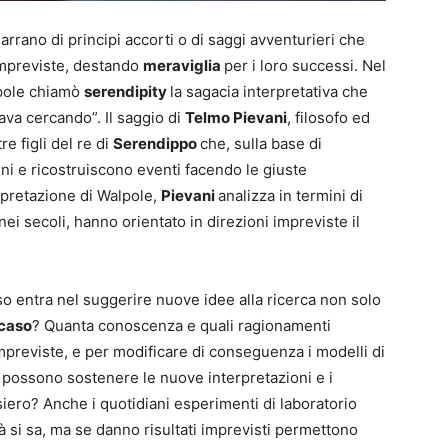
rrano di principi accorti o di saggi avventurieri che
impreviste, destando
meraviglia
per i loro successi. Nel
lpole chiamò
serendipity
la sagacia interpretativa che
ava cercando”. Il saggio di
Telmo Pievani
, filosofo ed
re figli del re di
Serendippo
che, sulla base di
ni e ricostruiscono eventi facendo le giuste
erpretazione di Walpole,
Pievani
analizza in termini di
ei secoli, hanno orientato in direzioni impreviste il
aso entra nel suggerire nuove idee alla ricerca non solo
caso
? Quanta conoscenza e quali ragionamenti
previste, e per modificare di conseguenza i modelli di
 possono sostenere le nuove interpretazioni e i
iero? Anche i quotidiani esperimenti di laboratorio
 si sa, ma se danno risultati imprevisti permettono