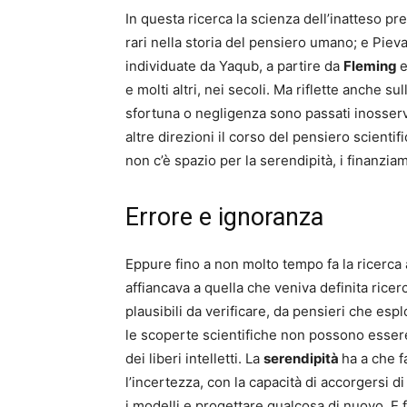
In questa ricerca la scienza dell’inatteso p
rari nella storia del pensiero umano; e Piev
individuate da Yaqub, a partire da
Fleming
e
e molti altri, nei secoli. Ma riflette anche 
sfortuna o negligenza sono passati inosserv
altre direzioni il corso del pensiero scientifi
non c’è spazio per la serendipità, i finanzi
Errore e ignoranza
Eppure fino a non molto tempo fa la ricerca a
affiancava a quella che veniva definita ricer
plausibili da verificare, da pensieri che e
le scoperte scientifiche non possono essere 
dei liberi intelletti. La
serendipità
ha a che f
l’incertezza, con la capacità di accorgersi d
i modelli e progettare qualcosa di nuovo. E 