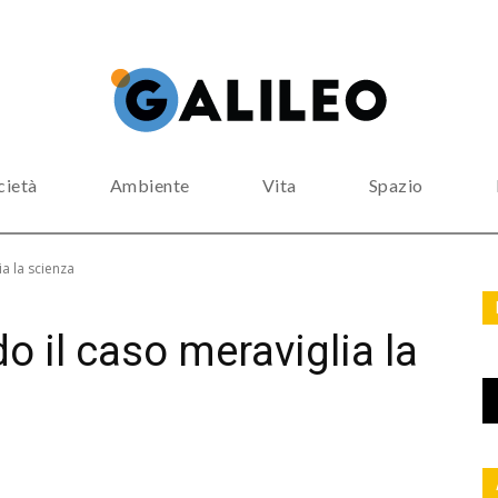
cietà
Ambiente
Vita
Spazio
a la scienza
o il caso meraviglia la