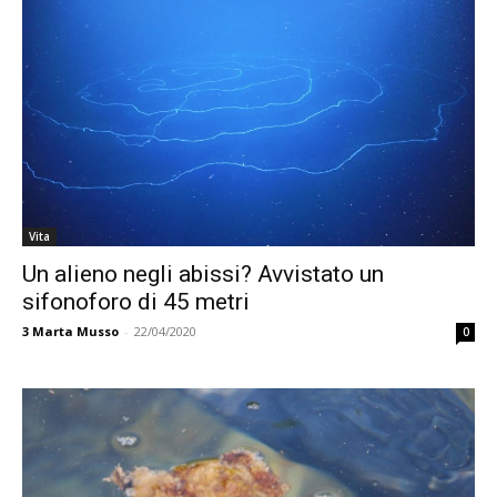
Vita
Un alieno negli abissi? Avvistato un
sifonoforo di 45 metri
3
Marta Musso
-
22/04/2020
0