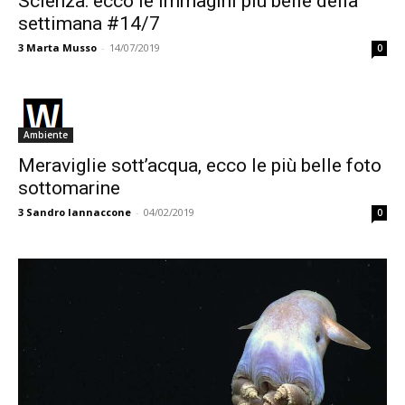
Scienza: ecco le immagini più belle della
settimana #14/7
3
Marta Musso
-
14/07/2019
0
Ambiente
Meraviglie sott’acqua, ecco le più belle foto
sottomarine
3
Sandro Iannaccone
-
04/02/2019
0