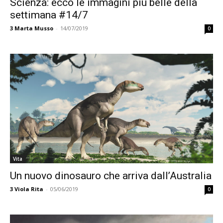
Scienza: ecco le immagini più belle della
settimana #14/7
3
Marta Musso
-
14/07/2019
0
Vita
Un nuovo dinosauro che arriva dall’Australia
3
Viola Rita
-
05/06/2019
0