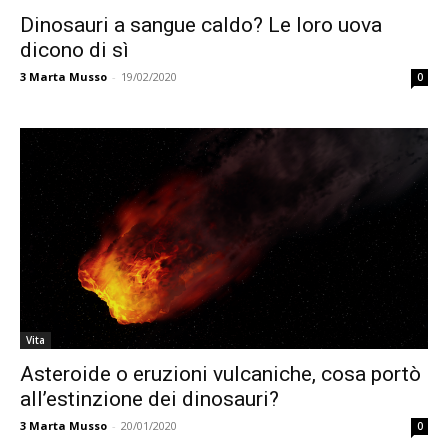
Dinosauri a sangue caldo? Le loro uova
dicono di sì
3
Marta Musso
-
19/02/2020
0
Vita
Asteroide o eruzioni vulcaniche, cosa portò
all’estinzione dei dinosauri?
3
Marta Musso
-
20/01/2020
0