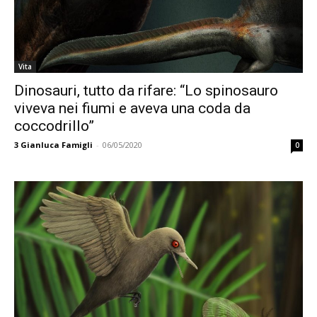
Vita
Dinosauri, tutto da rifare: “Lo spinosauro
viveva nei fiumi e aveva una coda da
coccodrillo”
3
Gianluca Famigli
-
06/05/2020
0