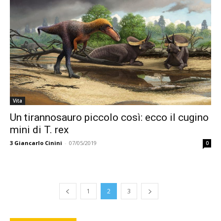
Vita
Un tirannosauro piccolo così: ecco il cugino
mini di T. rex
3
Giancarlo Cinini
-
07/05/2019
0
1
2
3