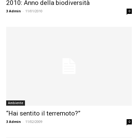
2010: Anno della biodiversità
3
Admin
-
11/01/2010
0
Ambiente
“Hai sentito il terremoto?”
3
Admin
-
11/02/2009
0