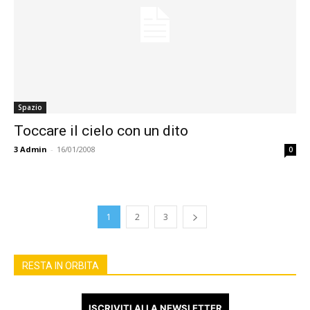
Spazio
Toccare il cielo con un dito
3
Admin
-
16/01/2008
0
1
2
3
RESTA IN ORBITA
ISCRIVITI ALLA NEWSLETTER