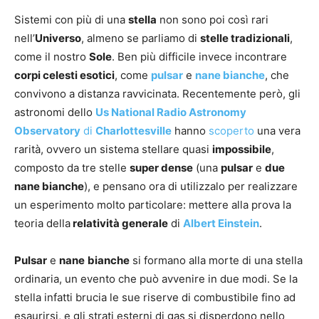
Sistemi con più di una
stella
non sono poi così rari
nell’
Universo
, almeno se parliamo di
stelle tradizionali
,
come il nostro
Sole
. Ben più difficile invece incontrare
corpi celesti esotici
, come
pulsar
e
nane bianche
, che
convivono a distanza ravvicinata. Recentemente però, gli
astronomi dello
Us National Radio Astronomy
Observatory
di
Charlottesville
hanno
scoperto
una vera
rarità, ovvero un sistema stellare quasi
impossibile
,
composto da tre stelle
super dense
(una
pulsar
e
due
nane bianche
), e pensano ora di utilizzalo per realizzare
un esperimento molto particolare: mettere alla prova la
teoria della
relatività generale
di
Albert Einstein
.
Pulsar
e
nane
bianche
si formano alla morte di una stella
ordinaria, un evento che può avvenire in due modi. Se la
stella infatti brucia le sue riserve di combustibile fino ad
esaurirsi, e gli strati esterni di gas si disperdono nello