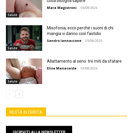
cosa bisogna sapere
Mara Magistroni
-
06/08/2026
Salute
Misofonia, ecco perché i suoni di chi
mangia vi danno così fastidio
Sandro Iannaccone
-
05/08/2026
Salute
Allattamento al seno: tre miti da sfatare
Elisa Manacorda
-
03/08/2026
Salute
RESTA IN ORBITA
ISCRIVITI ALLA NEWSLETTER