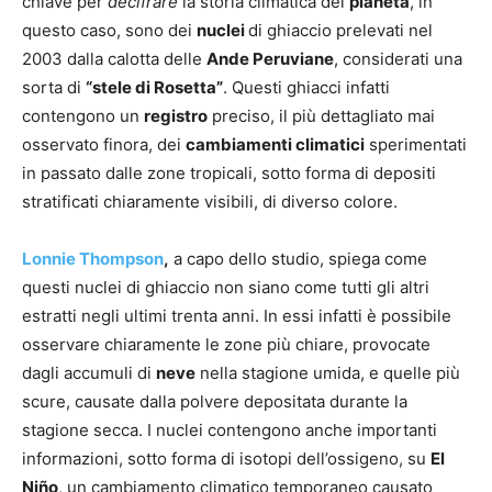
chiave per
decifrare
la storia climatica del
pianeta
, in
questo caso, sono dei
nuclei
di ghiaccio prelevati nel
2003 dalla calotta delle
Ande Peruviane
, considerati una
sorta di
“stele di Rosetta”
. Questi ghiacci infatti
contengono un
registro
preciso, il più dettagliato mai
osservato finora, dei
cambiamenti climatici
sperimentati
in passato dalle zone tropicali, sotto forma di depositi
stratificati chiaramente visibili, di diverso colore.
Lonnie Thompson
,
a capo dello studio, spiega come
questi nuclei di ghiaccio non siano come tutti gli altri
estratti negli ultimi trenta anni. In essi infatti è possibile
osservare chiaramente le zone più chiare, provocate
dagli accumuli di
neve
nella stagione umida, e quelle più
scure, causate dalla polvere depositata durante la
stagione secca. I nuclei contengono anche importanti
informazioni, sotto forma di isotopi dell’ossigeno, su
El
Niño
, un cambiamento climatico temporaneo causato