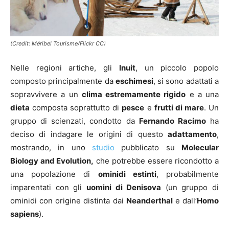
(Credit: Méribel Tourisme/Flickr CC)
Nelle regioni artiche, gli
Inuit
, un piccolo popolo
composto principalmente da
eschimesi
, si sono adattati a
sopravvivere a un
clima estremamente rigido
e a una
dieta
composta soprattutto di
pesce
e
frutti di mare
. Un
gruppo di scienzati, condotto da
Fernando Racimo
ha
deciso di indagare le origini di questo
adattamento
,
mostrando, in uno
studio
pubblicato su
Molecular
Biology and Evolution,
che potrebbe essere ricondotto a
una popolazione di
ominidi estinti
, probabilmente
imparentati con gli
uomini di Denisova
(un gruppo di
ominidi con origine distinta dai
Neanderthal
e dall’
Homo
sapiens
).