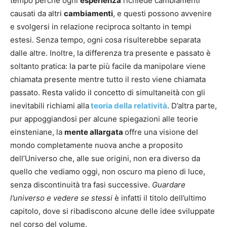
tempo perché ogni
esperienza
richiede cambiamenti
causati da altri
cambiamenti
, e questi possono avvenire
e svolgersi in relazione reciproca soltanto in tempi
estesi. Senza tempo, ogni cosa risulterebbe separata
dalle altre. Inoltre, la differenza tra presente e passato è
soltanto pratica: la parte più facile da manipolare viene
chiamata presente mentre tutto il resto viene chiamata
passato. Resta valido il concetto di simultaneità con gli
inevitabili richiami alla
teoria della relatività
. D’altra parte,
pur appoggiandosi per alcune spiegazioni alle teorie
einsteniane, la
mente allargata
offre una visione del
mondo completamente nuova anche a proposito
dell’Universo che, alle sue origini, non era diverso da
quello che vediamo oggi, non oscuro ma pieno di luce,
senza discontinuità tra fasi successive.
Guardare
l’universo e vedere se stessi
è infatti il titolo dell’ultimo
capitolo, dove si ribadiscono alcune delle idee sviluppate
nel corso del volume.