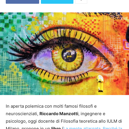
In aperta polemica con molti famosi filosofi e
neuroscienziati,
Riccardo Manzotti
, ingegnere e
psicologo, oggi docente di Filosofia teoretica allo IULM di
Milano, propone in un
libro
(
La mente allargata. Perché la