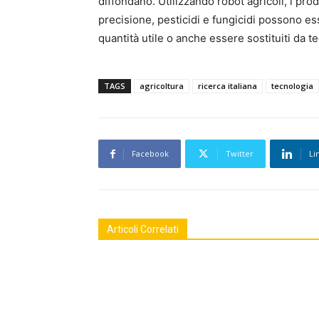
diffondano. Utilizzando robot agricoli, i pro
precisione, pesticidi e fungicidi possono es
quantità utile o anche essere sostituiti da 
TAGS
agricoltura
ricerca italiana
tecnologia
Facebook
Twitter
Li
Articoli Correlati