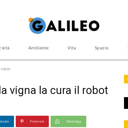
cietà
Ambiente
Vita
Spazio
l robot
a vigna la cura il robot
nkedin
Pinterest
WhatsApp