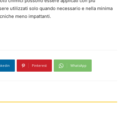
dotti chimici possono essere applicati con più
sere utilizzati solo quando necessario e nella minima
tecniche meno impattanti.
nkedin
Pinterest
WhatsApp