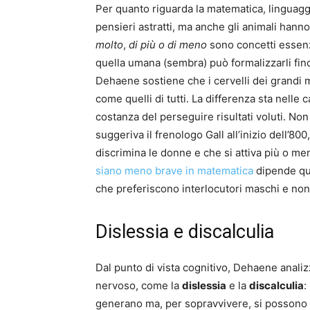
Per quanto riguarda la matematica, linguagg
pensieri astratti, ma anche gli animali hanno
molto
,
di più o di meno
sono concetti essenz
quella umana (sembra) può formalizzarli fin
Dehaene sostiene che i cervelli dei grandi 
come quelli di tutti. La differenza sta nelle 
costanza del perseguire risultati voluti. No
suggeriva il frenologo Gall all’inizio dell’8
discrimina le donne e che si attiva più o me
siano meno brave in matematica
dipende qua
che preferiscono interlocutori maschi e non
Dislessia e discalculia
Dal punto di vista cognitivo, Dehaene anali
nervoso, come la
dislessia
e la
discalculia
:
generano ma, per sopravvivere, si possono 