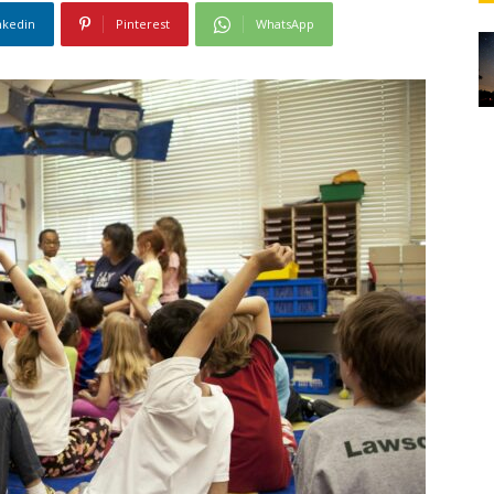
nkedin
Pinterest
WhatsApp