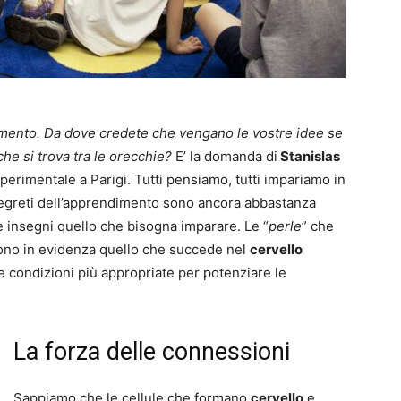
imento. Da dove credete che vengano le vostre idee se
he si trova tra le orecchie?
E’ la domanda di
Stanislas
perimentale a Parigi. Tutti pensiamo, tutti impariamo in
egreti dell’apprendimento sono ancora abbastanza
he insegni quello che bisogna imparare. Le “
perle
” che
no in evidenza quello che succede nel
cervello
e condizioni più appropriate per potenziare le
La forza delle connessioni
Sappiamo che le cellule che formano
cervello
e