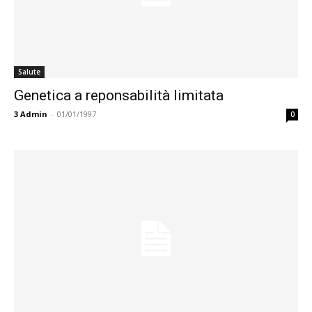
Salute
Genetica a reponsabilità limitata
3
Admin
-
01/01/1997
0