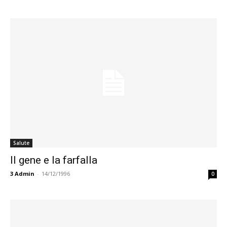
Salute
Il gene e la farfalla
3
Admin
-
14/12/1996
0